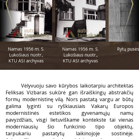
Namas 1956 m. S.
Namas 1956 m. S.
Rytų pusės 
Lukošiaus nuotr.,
Lukošiaus nuotr.,
KTU ASI archyvas
KTU ASI archyvas
Vėlyvuoju savo kūrybos laikotarpiu architektas
Feliksas Vizbaras sukūrė gan išraiškingų abstrakčių
formų modernistinę vilą. Nors pastatą vargu ar būtų
galima lyginti su ryškiausiais Vakarų Europos
modernistinės estetikos gyvenamųjų namų
pavyzdžiais, visgi lietuviškame kontekste tai vienas
moderniausių šio funkcinio tipo objektų,
tarpukariu pastatytų laikinojoje sostinėje.