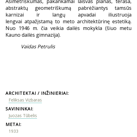
Asimetriškumas, pakankamai laisvas planas, terasa,
abstraktų geometriškumą pabrėžiantys tamsūs
karnizai ir langų apvadai iliustruoja
lengvai atpažįstamą to meto architektūrinę estetiką.
Nuo 1946 m. čia veikia dailės mokykla (šiuo metu
Kauno dailės gimnazija).
Vaidas Petrulis
ARCHITEKTAI / INŽINIERIAI:
Feliksas Vizbaras
SAVININKAI:
Juozas Tūbelis
METAI:
1933