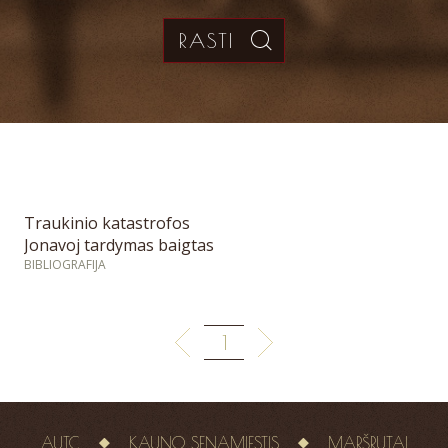
Traukinio katastrofos
Jonavoj tardymas baigtas
BIBLIOGRAFIJA
1
AUTC
KAUNO SENAMIESTIS
MARŠRUTAI