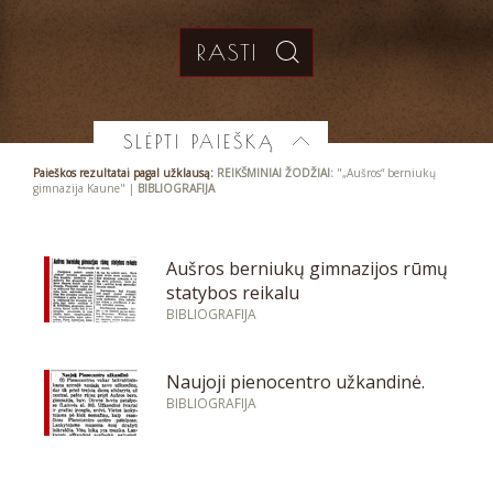
SLĖPTI PAIEŠKĄ
Paieškos rezultatai pagal užklausą:
REIKŠMINIAI ŽODŽIAI:
"„Aušros“ berniukų
gimnazija Kaune" |
BIBLIOGRAFIJA
Aušros berniukų gimnazijos rūmų
statybos reikalu
BIBLIOGRAFIJA
Naujoji pienocentro užkandinė.
BIBLIOGRAFIJA