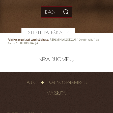
SLĖPTI PAIEŠKĄ
Paieškos rezultatai pagal užklausą:
REIKŠMINIAI ŽODŽIAI:
"Geležinkelis Tilžė-
Šiauliai" |
BIBLIOGRAFIJA
NĖRA DUOMENŲ
AUTC
KAUNO SENAMIESTIS
MARŠRUTAI