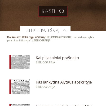
SLĖPTI PAIEŠKĄ
Paieškos rezultatai pagal užklausą:
REIKŠMINIAI ŽODŽIAI:
"Nepriklausomybes
paminklas Liškiavoje" |
BIBLIOGRAFIJA
Kai piliakalniai prašneko
BIBLIOGRAFIJA
Kas lankytina Alytaus apskrityje
BIBLIOGRAFIJA