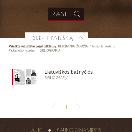
SLĖPTI PAIEŠKĄ
Paieškos rezultatai pagal užklausą:
REIKŠMINIAI ŽODŽIAI:
"Telšių Šv. Antano
Paduviečio katedra" |
BIBLIOGRAFIJA
Lietuviškos bažnyčios
BIBLIOGRAFIJA
1
AUTC
KAUNO SENAMIESTIS