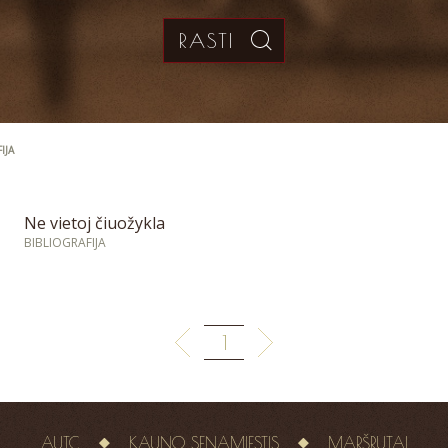
IJA
Ne vietoj čiuožykla
BIBLIOGRAFIJA
1
AUTC
KAUNO SENAMIESTIS
MARŠRUTAI