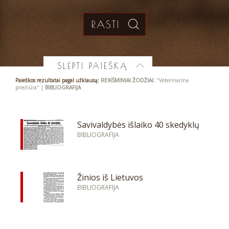
SLĖPTI PAIEŠKĄ
Paieškos rezultatai pagal užklausą:
REIKŠMINIAI ŽODŽIAI:
"Veterinarinė
priežiūra" |
BIBLIOGRAFIJA
Savivaldybės išlaiko 40 skedyklų
BIBLIOGRAFIJA
Žinios iš Lietuvos
BIBLIOGRAFIJA