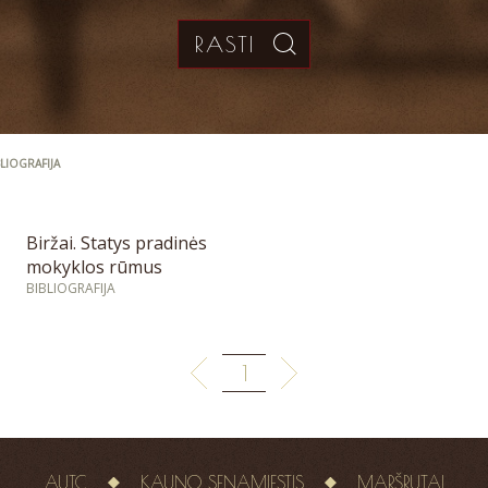
BLIOGRAFIJA
Biržai. Statys pradinės
mokyklos rūmus
BIBLIOGRAFIJA
1
AUTC
KAUNO SENAMIESTIS
MARŠRUTAI