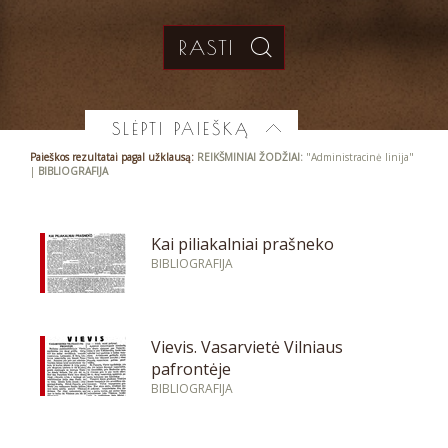
SLĖPTI PAIEŠKĄ
Paieškos rezultatai pagal užklausą:
REIKŠMINIAI ŽODŽIAI:
"Administracinė linija"
|
BIBLIOGRAFIJA
Kai piliakalniai prašneko
BIBLIOGRAFIJA
Vievis. Vasarvietė Vilniaus
pafrontėje
BIBLIOGRAFIJA