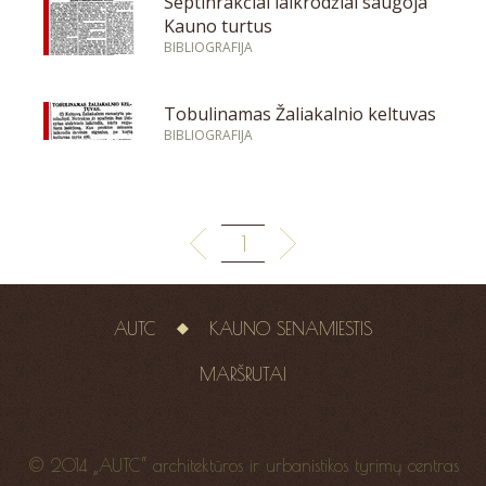
Septinrakčiai laikrodžiai saugoja
Kauno turtus
BIBLIOGRAFIJA
Tobulinamas Žaliakalnio keltuvas
BIBLIOGRAFIJA
1
AUTC
KAUNO SENAMIESTIS
MARŠRUTAI
© 2014 „AUTC“ architektūros ir urbanistikos tyrimų centras