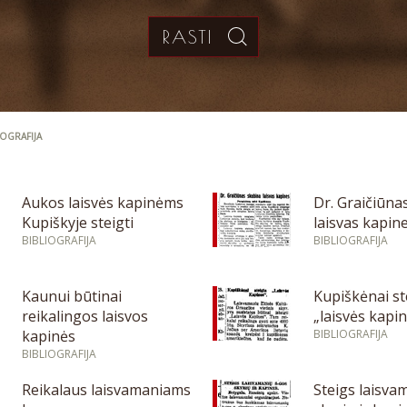
IOGRAFIJA
Aukos laisvės kapinėms
Dr. Graičiūna
Kupiškyje steigti
laisvas kapin
BIBLIOGRAFIJA
BIBLIOGRAFIJA
Kaunui būtinai
Kupiškėnai st
reikalingos laisvos
„laisvės kapi
kapinės
BIBLIOGRAFIJA
BIBLIOGRAFIJA
Reikalaus laisvamaniams
Steigs laisva