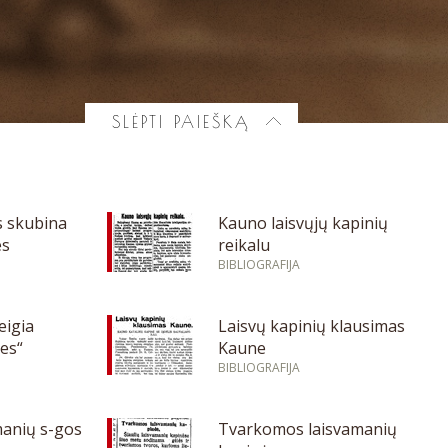
SLĖPTI PAIEŠKĄ
s skubina
Kauno laisvųjų kapinių
es
reikalu
BIBLIOGRAFIJA
eigia
Laisvų kapinių klausimas
nes“
Kaune
BIBLIOGRAFIJA
manių s-gos
Tvarkomos laisvamanių