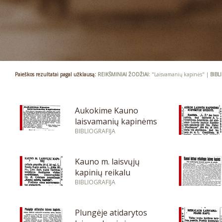
Paieškos rezultatai pagal užklausą:
REIKŠMINIAI ŽODŽIAI:
"Laisvamanių kapinės" |
BIBL
Aukokime Kauno
laisvamanių kapinėms
BIBLIOGRAFIJA
Kauno m. laisvųjų
kapinių reikalu
BIBLIOGRAFIJA
Plungėje atidarytos