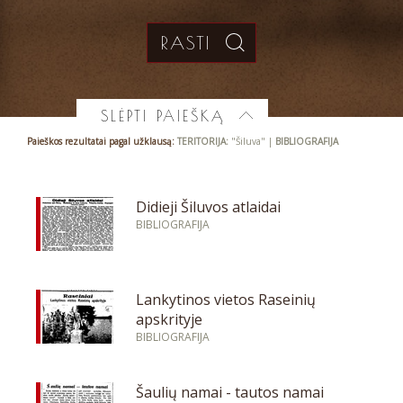
SLĖPTI PAIEŠKĄ
Paieškos rezultatai pagal užklausą:
TERITORIJA:
"Šiluva" |
BIBLIOGRAFIJA
Didieji Šiluvos atlaidai
BIBLIOGRAFIJA
Lankytinos vietos Raseinių
apskrityje
BIBLIOGRAFIJA
Šaulių namai - tautos namai