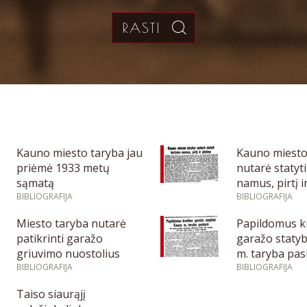
Kauno miesto taryba jau
Kauno miesto
priėmė 1933 metų
nutarė statyt
sąmatą
namus, pirtį i
BIBLIOGRAFIJA
BIBLIOGRAFIJA
Miesto taryba nutarė
Papildomus k
patikrinti garažo
garažo staty
griuvimo nuostolius
m. taryba pas
BIBLIOGRAFIJA
BIBLIOGRAFIJA
Taiso siaurąjį