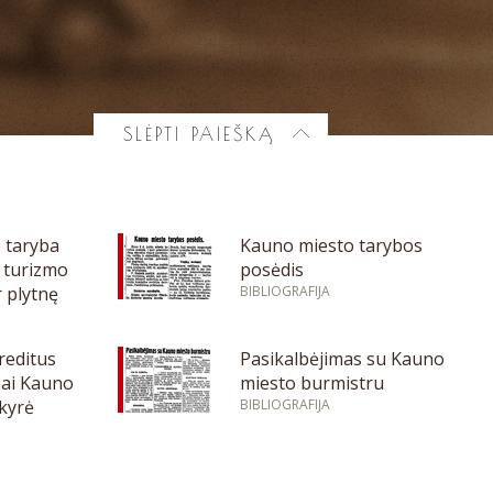
SLĖPTI PAIEŠKĄ
 taryba
Kauno miesto tarybos
i turizmo
posėdis
r plytnę
BIBLIOGRAFIJA
reditus
Pasikalbėjimas su Kauno
bai Kauno
miesto burmistru
kyrė
BIBLIOGRAFIJA