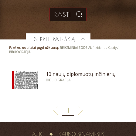
SLĖPTI PAIEŠKĄ
Paieškos rezultatai pagal užklausą:
REIKŠMINIAI ŽODŽIAI:
"Izidorius Kuodys" |
BIBLIOGRAFIJA
10 naujų diplomuotų inžinierių
BIBLIOGRAFIJA
1
AUTC
KAUNO SENAMIESTIS