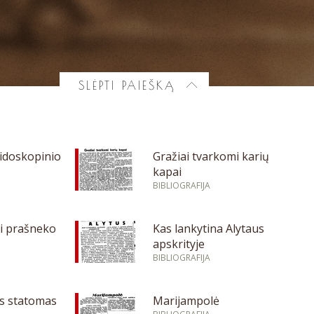
SLĖPTI PAIEŠKĄ
idoskopinio
Gražiai tvarkomi karių
kapai
BIBLIOGRAFIJA
ai prašneko
Kas lankytina Alytaus
apskrityje
BIBLIOGRAFIJA
us statomas
Marijampolė