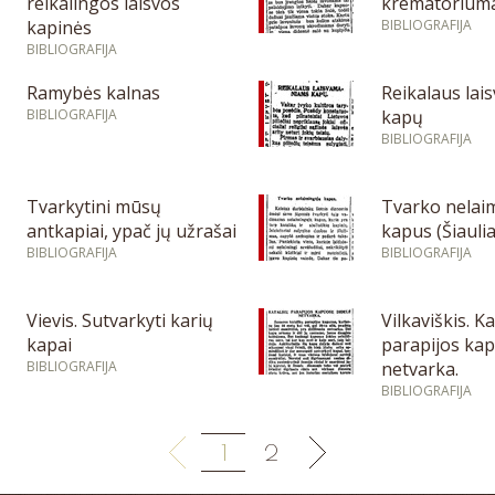
reikalingos laisvos
krematorium
kapinės
BIBLIOGRAFIJA
BIBLIOGRAFIJA
Ramybės kalnas
Reikalaus la
BIBLIOGRAFIJA
kapų
BIBLIOGRAFIJA
Tvarkytini mūsų
Tvarko nelai
antkapiai, ypač jų užrašai
kapus (Šiaulia
BIBLIOGRAFIJA
BIBLIOGRAFIJA
Vievis. Sutvarkyti karių
Vilkaviškis. K
kapai
parapijos kap
BIBLIOGRAFIJA
netvarka.
BIBLIOGRAFIJA
1
2