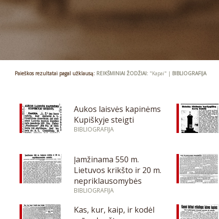
Paieškos rezultatai pagal užklausą:
REIKŠMINIAI ŽODŽIAI:
"Kapai" |
BIBLIOGRAFIJA
Aukos laisvės kapinėms
Kupiškyje steigti
BIBLIOGRAFIJA
Įamžinama 550 m.
Lietuvos krikšto ir 20 m.
nepriklausomybės
sukaktis
BIBLIOGRAFIJA
Kas, kur, kaip, ir kodėl