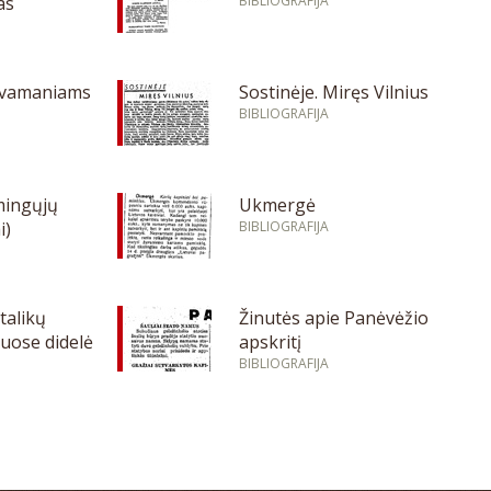
as
BIBLIOGRAFIJA
isvamaniams
Sostinėje. Miręs Vilnius
BIBLIOGRAFIJA
mingųjų
Ukmergė
i)
BIBLIOGRAFIJA
atalikų
Žinutės apie Panėvėžio
uose didelė
apskritį
BIBLIOGRAFIJA