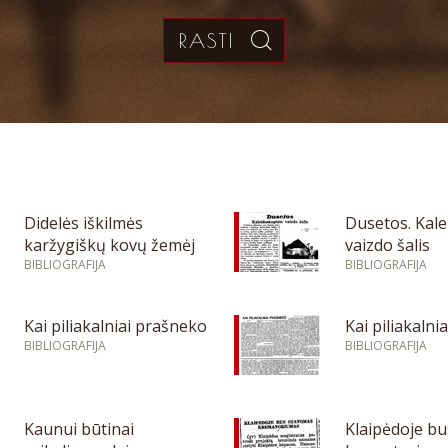
Didelės iškilmės
Dusetos. Kale
karžygiškų kovų žemėj
vaizdo šalis
BIBLIOGRAFIJA
BIBLIOGRAFIJA
Kai piliakalniai prašneko
Kai piliakalni
BIBLIOGRAFIJA
BIBLIOGRAFIJA
Kaunui būtinai
Klaipėdoje b