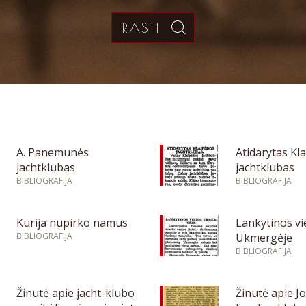
A. Panemunės
Atidarytas Kl
jachtklubas
jachtklubas
BIBLIOGRAFIJA
BIBLIOGRAFIJA
Kurija nupirko namus
Lankytinos vi
BIBLIOGRAFIJA
Ukmergėje
BIBLIOGRAFIJA
Žinutė apie jacht-klubo
Žinutė apie J