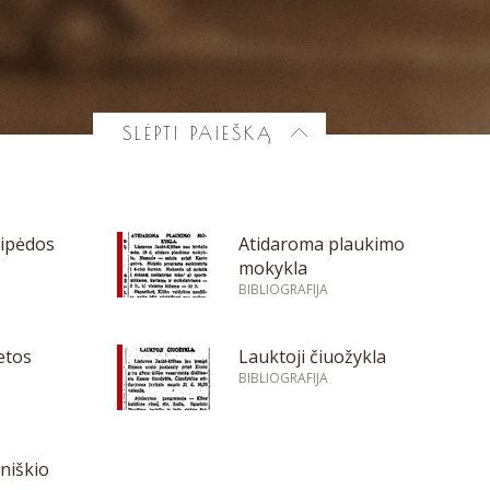
SLĖPTI PAIEŠKĄ
aipėdos
Atidaroma plaukimo
mokykla
BIBLIOGRAFIJA
etos
Lauktoji čiuožykla
BIBLIOGRAFIJA
oniškio