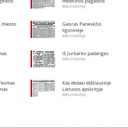
gelbos
medicinos pagalbos
BIBLIOGRAFIJA
s miesto
Gaisras Panevėžio
ligoninėje
BIBLIOGRAFIJA
imas
Iš Jurbarko padangės
BIBLIOGRAFIJA
arkomas
Kas dedasi didžiausioje
onas
Lietuvos apskrityje
BIBLIOGRAFIJA