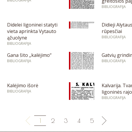
BIBLIOGRAFIJA
greitosios pa
BIBLIOGRAFIJA
Didelei ligoninei statyti
Didieji Alytau
vieta aprinkta Vytauto
rūpesčiai
ąžuolyne
BIBLIOGRAFIJA
BIBLIOGRAFIJA
Gana šito „kalėjimo“
Gatvių grind
BIBLIOGRAFIJA
BIBLIOGRAFIJA
Kalėjimo išorė
Kalvarija. Tv
BIBLIOGRAFIJA
ligoninės raj
BIBLIOGRAFIJA
1
2
3
4
5