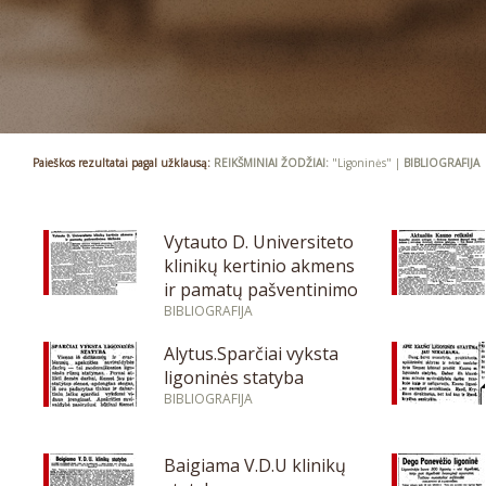
Paieškos rezultatai pagal užklausą:
REIKŠMINIAI ŽODŽIAI:
"Ligoninės" |
BIBLIOGRAFIJA
Vytauto D. Universiteto
klinikų kertinio akmens
ir pamatų pašventinimo
iškilmės
BIBLIOGRAFIJA
Alytus.Sparčiai vyksta
ligoninės statyba
BIBLIOGRAFIJA
Baigiama V.D.U klinikų