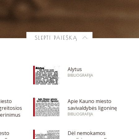
SLĖPTI PAIEŠKĄ
Alytus
BIBLIOGRAFIJA
iesto
Apie Kauno miesto
greitosios
savivaldybės ligoninę
erinimus
BIBLIOGRAFIJA
esto
Dėl nemokamos