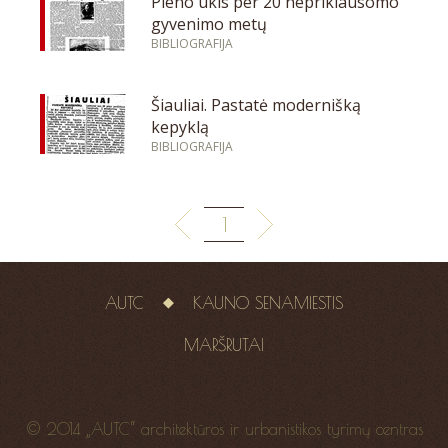
Pieno ūkis per 20 nepriklausomo
gyvenimo metų
BIBLIOGRAFIJA
Šiauliai. Pastatė modernišką
kepyklą
BIBLIOGRAFIJA
1
AUTC
KAUNO SENAMIESTIS
MARŠRUTAI
© 2014 „AUTC“ architektūros ir urbanistikos tyrimų centras