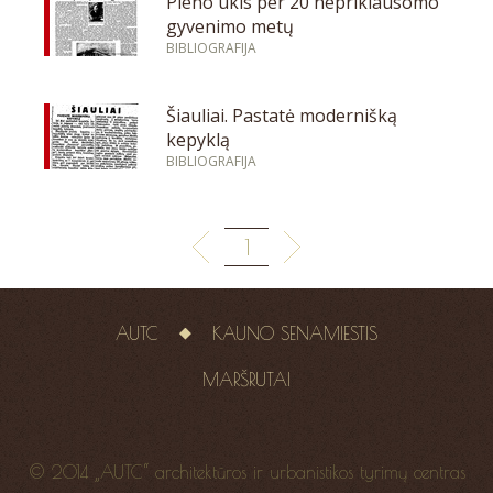
Pieno ūkis per 20 nepriklausomo
gyvenimo metų
BIBLIOGRAFIJA
Šiauliai. Pastatė modernišką
kepyklą
BIBLIOGRAFIJA
1
AUTC
KAUNO SENAMIESTIS
MARŠRUTAI
© 2014 „AUTC“ architektūros ir urbanistikos tyrimų centras