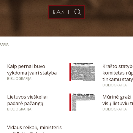
RAFIJA
Kaip pernai buvo
Krašto staty
vykdoma įvairi statyba
komitetas rūp
BIBLIOGRAFIJA
tinkamu stat
ugdymu
BIBLIOGRAFIJA
Lietuvos vieškeliai
Mūrinė graži 
padarė pažangą
visų lietuvių 
BIBLIOGRAFIJA
BIBLIOGRAFIJA
Vidaus reikalų ministeris