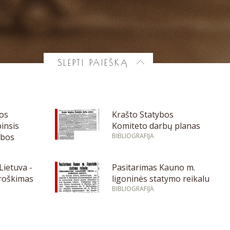
SLĖPTI PAIEŠKĄ
bos
Krašto Statybos
insis
Komiteto darbų planas
ybos
BIBLIOGRAFIJA
Lietuva -
Pasitarimas Kauno m.
troškimas
ligoninės statymo reikalu
BIBLIOGRAFIJA