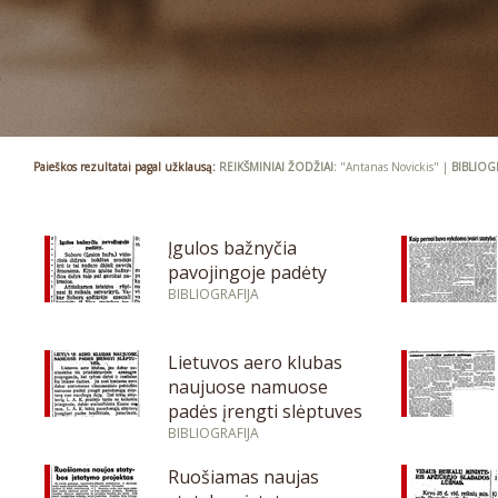
Paieškos rezultatai pagal užklausą:
REIKŠMINIAI ŽODŽIAI:
"Antanas Novickis" |
BIBLIOG
Įgulos bažnyčia
pavojingoje padėty
BIBLIOGRAFIJA
Lietuvos aero klubas
naujuose namuose
padės įrengti slėptuves
BIBLIOGRAFIJA
Ruošiamas naujas