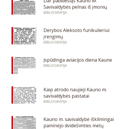
Dar padidėsiąs Kauno M.
Savivaldybės pelnas iš įmonių
BIBLIOGRAFIJA
Derybos Aleksoto funikulieriui
įrengimų
BIBLIOGRAFIJA
Įspūdinga aviacijos diena Kaune
BIBLIOGRAFIJA
Kaip atrodo naujieji Kauno m.
savivaldybės pastatai
BIBLIOGRAFIJA
Kauno m. savivaldybė iškilmingai
paminėjo dvidešimties metų