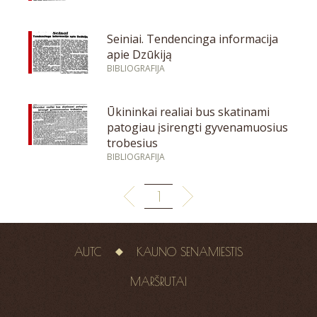
Seiniai. Tendencinga informacija
apie Dzūkiją
BIBLIOGRAFIJA
Ūkininkai realiai bus skatinami
patogiau įsirengti gyvenamuosius
trobesius
BIBLIOGRAFIJA
1
AUTC
KAUNO SENAMIESTIS
MARŠRUTAI