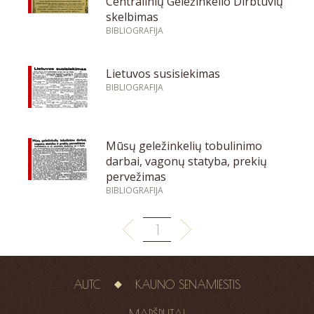
Centralinių Geležinkelio Dirbtuvių
skelbimas
BIBLIOGRAFIJA
Lietuvos susisiekimas
BIBLIOGRAFIJA
Mūsų geležinkelių tobulinimo
darbai, vagonų statyba, prekių
pervežimas
BIBLIOGRAFIJA
1
AUTC
KAUNO SENAMIESTIS