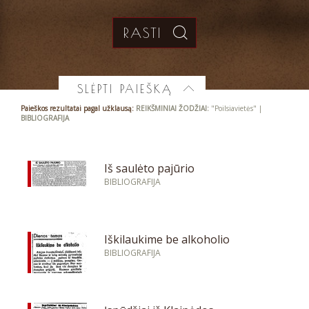
SLĖPTI PAIEŠKĄ
Paieškos rezultatai pagal užklausą:
REIKŠMINIAI ŽODŽIAI:
"Poilsiavietės" |
BIBLIOGRAFIJA
Iš saulėto pajūrio
BIBLIOGRAFIJA
Iškilaukime be alkoholio
BIBLIOGRAFIJA