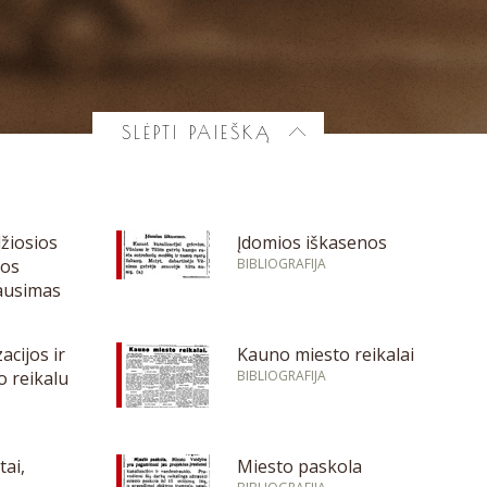
SLĖPTI PAIEŠKĄ
džiosios
Įdomios iškasenos
los
BIBLIOGRAFIJA
ausimas
acijos ir
Kauno miesto reikalai
 reikalu
BIBLIOGRAFIJA
tai,
Miesto paskola