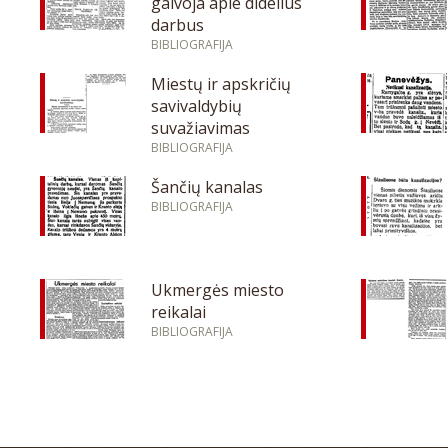
galvoja apie didelius
darbus
BIBLIOGRAFIJA
Miestų ir apskričių
savivaldybių
suvažiavimas
BIBLIOGRAFIJA
Šančių kanalas
BIBLIOGRAFIJA
Ukmergės miesto
reikalai
BIBLIOGRAFIJA