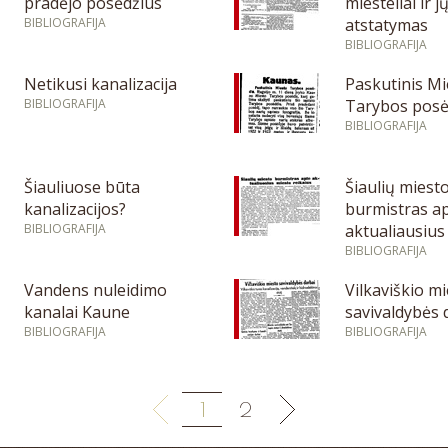
pradėjo posėdžius
miesteliai ir j
BIBLIOGRAFIJA
atstatymas
BIBLIOGRAFIJA
Netikusi kanalizacija
Paskutinis Mi
BIBLIOGRAFIJA
Tarybos posė
BIBLIOGRAFIJA
Šiauliuose būta
Šiaulių miest
kanalizacijos?
burmistras a
BIBLIOGRAFIJA
aktualiausius
reikalus
BIBLIOGRAFIJA
Vandens nuleidimo
Vilkaviškio m
kanalai Kaune
savivaldybės 
BIBLIOGRAFIJA
BIBLIOGRAFIJA
1
2