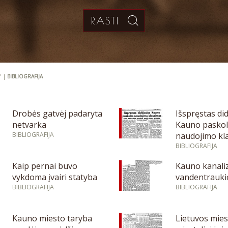
" |
BIBLIOGRAFIJA
Drobės gatvėj padaryta
Išspręstas di
netvarka
Kauno pasko
BIBLIOGRAFIJA
naudojimo kl
BIBLIOGRAFIJA
Kaip pernai buvo
Kauno kanaliz
vykdoma įvairi statyba
vandentraukio
BIBLIOGRAFIJA
BIBLIOGRAFIJA
Kauno miesto taryba
Lietuvos mies