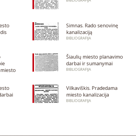
ų
BIBLIOGRAFIJA
esto
Simnas. Rado senovinę
dis
kanalizaciją
BIBLIOGRAFIJA
o
Šiaulių miesto planavimo
pie
darbai ir sumanymai
 miesto
BIBLIOGRAFIJA
iesto
Vilkaviškis. Pradedama
darbai
miesto kanalizacija
BIBLIOGRAFIJA