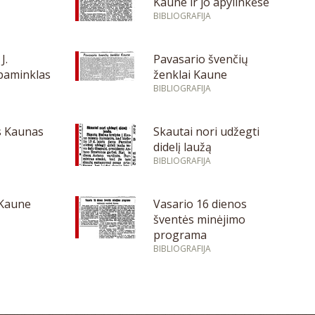
Kaune ir jo apylinkėse
BIBLIOGRAFIJA
J.
Pavasario švenčių
 paminklas
ženklai Kaune
BIBLIOGRAFIJA
s Kaunas
Skautai nori udžegti
didelį laužą
BIBLIOGRAFIJA
 Kaune
Vasario 16 dienos
šventės minėjimo
programa
BIBLIOGRAFIJA