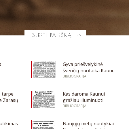
SLĖPTI PAIEŠKĄ
s
Gyva priešvelykinė
švenčių nuotaika Kaune
BIBLIOGRAFIJA
ų tarpe
Kas daroma Kaunui
e Zarasų
gražiau iliuminuoti
BIBLIOGRAFIJA
utikimas
Naujųjų metų nuotykiai