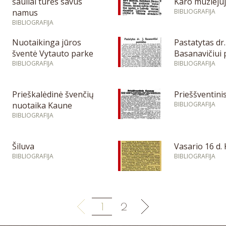
šauliai turės savus
Karo muziejuj
namus
BIBLIOGRAFIJA
BIBLIOGRAFIJA
Nuotaikinga jūros
Pastatytas dr. 
šventė Vytauto parke
Basanavičiui
BIBLIOGRAFIJA
BIBLIOGRAFIJA
Prieškalėdinė švenčių
Prieššventini
nuotaika Kaune
BIBLIOGRAFIJA
BIBLIOGRAFIJA
Šiluva
Vasario 16 d.
BIBLIOGRAFIJA
BIBLIOGRAFIJA
1
2