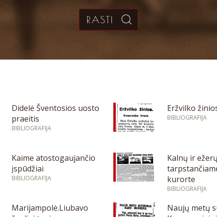
Didelė Šventosios uosto
Eržvilko žinio
praeitis
BIBLIOGRAFIJA
BIBLIOGRAFIJA
Kaime atostogaujančio
Kalnų ir ežer
įspūdžiai
tarpstančiam
BIBLIOGRAFIJA
kurorte
BIBLIOGRAFIJA
Marijampolė.Liubavo
Naujų metų s