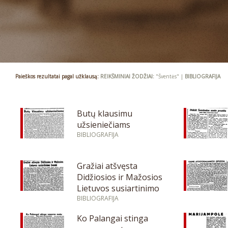
Paieškos rezultatai pagal užklausą:
REIKŠMINIAI ŽODŽIAI:
"Šventės" |
BIBLIOGRAFIJA
Butų klausimu
užsieniečiams
BIBLIOGRAFIJA
Gražiai atšvęsta
Didžiosios ir Mažosios
Lietuvos susiartinimo
šventė
BIBLIOGRAFIJA
Ko Palangai stinga