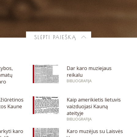
SLĖPTI PAIEŠKĄ
kybos,
Dar karo muziejaus
amatų
reikalu
aro
BIBLIOGRAFIJA
žiūrėtinos
Kaip amerikietis lietuvis
etos Kaune
vaizduojasi Kauną
ateityje
BIBLIOGRAFIJA
arkyti karo
Karo muzėjus su Laisvės