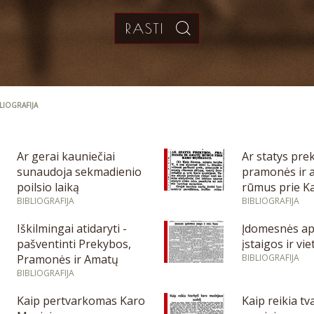
BLIOGRAFIJA
Ar gerai kauniečiai
Ar statys pre
sunaudoja sekmadienio
pramonės ir 
poilsio laiką
rūmus prie K
BIBLIOGRAFIJA
muziejaus
BIBLIOGRAFIJA
Iškilmingai atidaryti -
Įdomesnės ap
pašventinti Prekybos,
įstaigos ir vi
Pramonės ir Amatų
BIBLIOGRAFIJA
Rūmų namai
BIBLIOGRAFIJA
Kaip pertvarkomas Karo
Kaip reikia tv