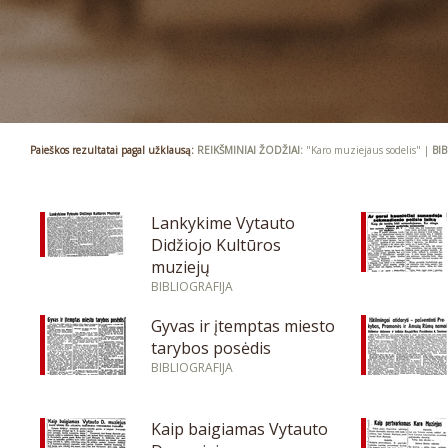
Paieškos rezultatai pagal užklausą:
REIKŠMINIAI ŽODŽIAI:
"Karo muziejaus sodelis" |
BI
Lankykime Vytauto
Didžiojo Kultūros
muziejų
BIBLIOGRAFIJA
Gyvas ir įtemptas miesto
tarybos posėdis
BIBLIOGRAFIJA
Kaip baigiamas Vytauto