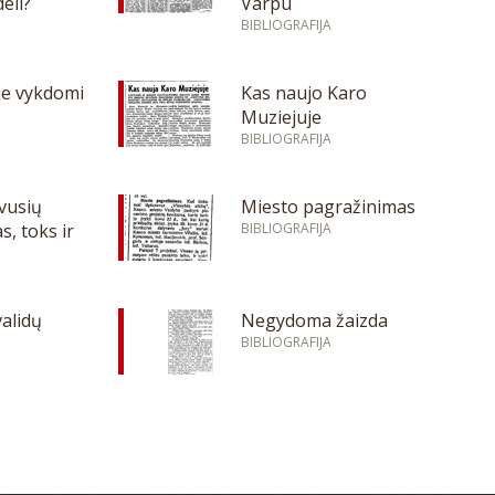
eli?
Varpu
BIBLIOGRAFIJA
je vykdomi
Kas naujo Karo
Muziejuje
BIBLIOGRAFIJA
vusių
Miesto pagražinimas
s, toks ir
BIBLIOGRAFIJA
validų
Negydoma žaizda
BIBLIOGRAFIJA