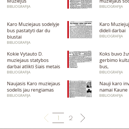
Muziejus
muziejaus sod
BIBLIOGRAFIJA
BIBLIOGRAFIJA
Karo Muziejaus sodelyje
Karo Muzieju
bus pastatyti dar du
dideli darbai
biustai
BIBLIOGRAFIJA
BIBLIOGRAFIJA
Kokie Vytauto D.
Koks buvo žu
muziejaus statybos
gerbimo kulta
darbai atlikti šiais metais
bus,
BIBLIOGRAFIJA
BIBLIOGRAFIJA
Naujasis Karo muziejaus
Nauji karo in
sodelis jau rengiamas
namai Kaune
BIBLIOGRAFIJA
BIBLIOGRAFIJA
1
2