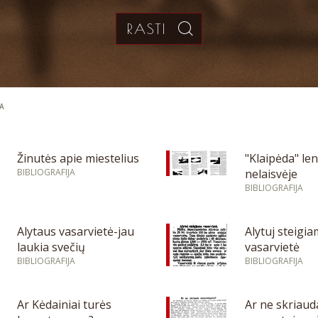
A
Žinutės apie miestelius
"Klaipėda" le
BIBLIOGRAFIJA
nelaisvėje
BIBLIOGRAFIJA
Alytaus vasarvietė-jau
Alytuj steigi
laukia svečių
vasarvietė
BIBLIOGRAFIJA
BIBLIOGRAFIJA
Ar Kėdainiai turės
Ar ne skriaud