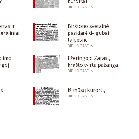
?
kurortai
BIBLIOGRAFIJA
rtas ir
Birštono svetainė
neraliniai
pasidarė dvigubai
talpesnė
BIBLIOGRAFIJA
ojimo
Ežeringojo Zarasų
ngoj
krašto tvirta pažanga
BIBLIOGRAFIJA
os
Iš mūsų kurortų
BIBLIOGRAFIJA