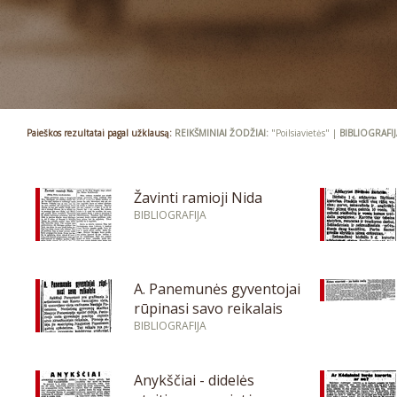
Paieškos rezultatai pagal užklausą:
REIKŠMINIAI ŽODŽIAI:
"Poilsiavietės" |
BIBLIOGRAFIJ
Žavinti ramioji Nida
BIBLIOGRAFIJA
A. Panemunės gyventojai
rūpinasi savo reikalais
BIBLIOGRAFIJA
Anykščiai - didelės