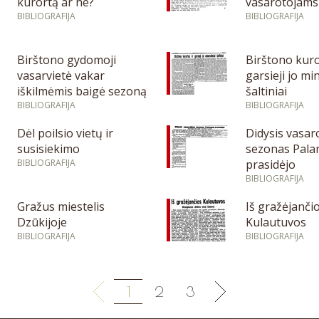
kurortą ar ne?
vasarotojams
BIBLIOGRAFIJA
BIBLIOGRAFIJA
Birštono gydomoji
Birštono kuro
vasarvietė vakar
garsieji jo mi
iškilmėmis baigė sezoną
šaltiniai
BIBLIOGRAFIJA
BIBLIOGRAFIJA
Dėl poilsio vietų ir
Didysis vasar
susisiekimo
sezonas Pala
BIBLIOGRAFIJA
prasidėjo
BIBLIOGRAFIJA
Gražus miestelis
Iš gražėjanči
Dzūkijoje
Kulautuvos
BIBLIOGRAFIJA
BIBLIOGRAFIJA
1
2
3