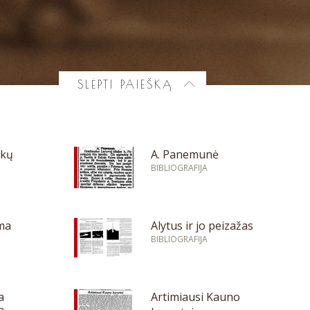
SLĖPTI PAIEŠKĄ
nkų
A. Panemunė
BIBLIOGRAFIJA
ama
Alytus ir jo peizažas
BIBLIOGRAFIJA
a
Artimiausi Kauno